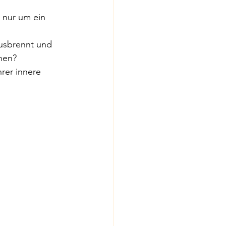
 nur um ein 
ausbrennt und 
hen?
er innere 