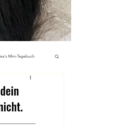
isa's Mini-Tagebuch
Kausale Medizin
 dein
nicht.