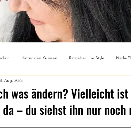
dizin
Hinter den Kulissen
Ratgeber Live Style
Nada-El
8. Aug. 2025
ntwickung
Ausbildungskonzept
Märchen der Neuen Medizin
ch was ändern? Vielleicht ist
da – du siehst ihn nur noch 
nen bewertet.