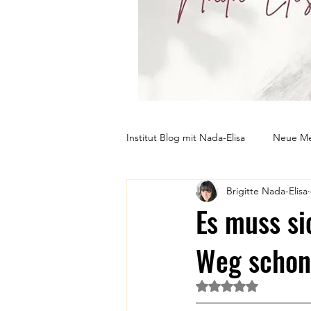
Institut Blog mit Nada-Elisa
Neue Me
Brigitte Nada-Elisa
Gesundheit
Persönlichkeitse
Es muss si
Weg schon 
Mit NaN von 5 Ster