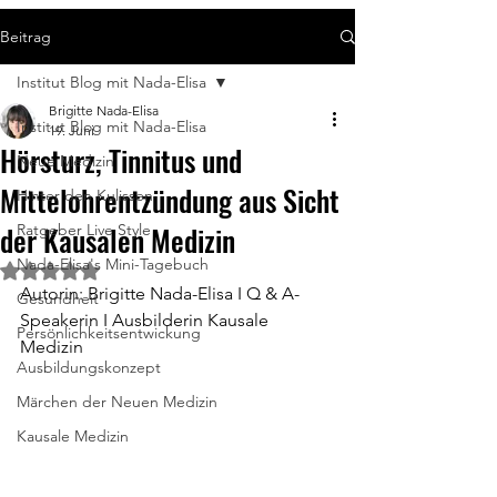
Beitrag
Institut Blog mit Nada-Elisa
Brigitte Nada-Elisa
Institut Blog mit Nada-Elisa
19. Juni
Hörsturz, Tinnitus und
Neue Medizin
Mittelohrentzündung aus Sicht
Hinter den Kulissen
der Kausalen Medizin
Ratgeber Live Style
Nada-Elisa's Mini-Tagebuch
Mit NaN von 5 Sternen bewertet.
Autorin: Brigitte Nada-Elisa I Q & A-
Gesundheit
Speakerin I Ausbilderin Kausale 
Persönlichkeitsentwickung
Medizin
Ausbildungskonzept
Märchen der Neuen Medizin
Kausale Medizin