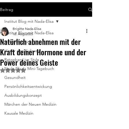
Beitrag
Institut Blog mit Nada-Elisa
Brigitte Nada-Elisa
Institut Blog mit Nada-Elisa
12. Aug. 2025
Natürlich abnehmen mit der
Neue Medizin
Kraft deiner Hormone und der
Hinter den Kulissen
Power deines Geiste
Ratgeber Live Style
Nada-Elisa's Mini-Tagebuch
Mit NaN von 5 Sternen bewertet.
Gesundheit
Persönlichkeitsentwickung
Ausbildungskonzept
Märchen der Neuen Medizin
Kausale Medizin