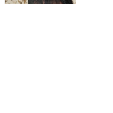
Klarheitsgespräch & Selbst-
Mentoringplan
180
Jetzt buchen
Persönlichkeitsentwickung
Neue Medizin