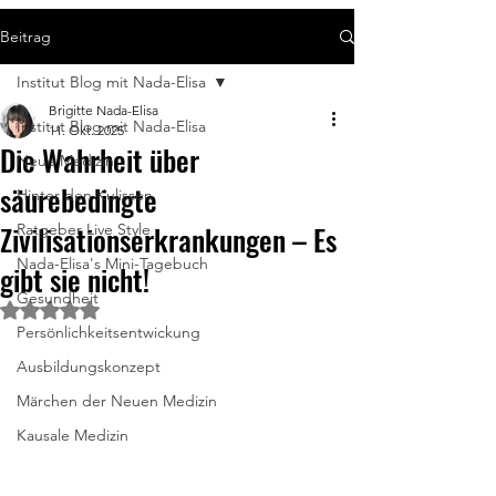
Beitrag
Institut Blog mit Nada-Elisa
Brigitte Nada-Elisa
Institut Blog mit Nada-Elisa
11. Okt. 2025
Die Wahrheit über
Neue Medizin
säurebedingte
Hinter den Kulissen
Zivilisationserkrankungen – Es
Ratgeber Live Style
Nada-Elisa's Mini-Tagebuch
gibt sie nicht!
Gesundheit
Mit NaN von 5 Sternen bewertet.
Persönlichkeitsentwickung
Ausbildungskonzept
Märchen der Neuen Medizin
Kausale Medizin