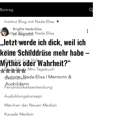
Beitrag
Institut Blog mit Nada-Elisa
Brigitte Nada-Elisa
Institut Blog mit Nada-Elisa
25. Aug. 2025
„Jetzt werde ich dick, weil ich
Neue Medizin
keine Schilddrüse mehr habe –
Hinter den Kulissen
Mythos oder Wahrheit?“
Ratgeber Live Style
Nada-Elisa's Mini-Tagebuch
Mit NaN von 5 Sternen bewertet.
Autorin: Nada-Elisa I Mentorin & 
Gesundheit
Ausbilderin
Persönlichkeitsentwickung
Ausbildungskonzept
Märchen der Neuen Medizin
Kausale Medizin