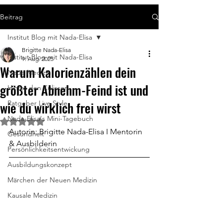
Beitrag
Institut Blog mit Nada-Elisa
Brigitte Nada-Elisa
Institut Blog mit Nada-Elisa
9. Aug. 2025
Warum Kalorienzählen dein
Neue Medizin
größter Abnehm-Feind ist und
Hinter den Kulissen
wie du wirklich frei wirst
Ratgeber Live Style
Nada-Elisa's Mini-Tagebuch
Mit NaN von 5 Sternen bewertet.
Autorin: Brigitte Nada-Elisa I Mentorin 
Gesundheit
& Ausbilderin
Persönlichkeitsentwickung
Ausbildungskonzept
Märchen der Neuen Medizin
Kausale Medizin