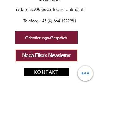
nada-elisa@besser-leben-online.at
Telefon:
+43 (0) 664 1922981
Orientierungs-Gespräch
Nada-Elisa's Newsletter
KONTAKT
Datenschutz
Cookies
AGB
Impressum
P O D C A S T