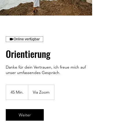
Online verfügbar
Orientierung
Danke für dein Vertrauen, ich freue mich auf
unser umfassendes Gespräch.
45 Min.
4
Via Zoom
5
M
i
n
Weiter
.