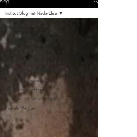
Blog
Institut Blog mit Nada-Elisa
Institut Blog mit Nada-Elisa
Neue Medizin
Hinter den Kulissen
Ratgeber Live Style
Nada-Elisa's Mini-Tagebuch
Gesundheit
Persönlichkeitsentwickung
Ausbildungskonzept
Märchen der Neuen Medizin
Kausale Medizin