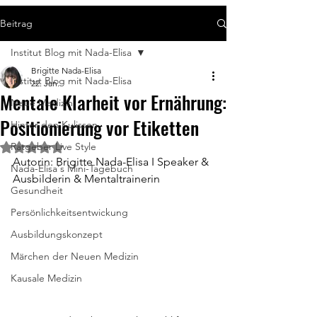
Beitrag
Institut Blog mit Nada-Elisa
Brigitte Nada-Elisa
Institut Blog mit Nada-Elisa
22. Jan.
Mentale Klarheit vor Ernährung:
Neue Medizin
Positionierung vor Etiketten
Hinter den Kulissen
Ratgeber Live Style
Mit NaN von 5 Sternen bewertet.
Autorin: Brigitte Nada-Elisa I Speaker & 
Nada-Elisa's Mini-Tagebuch
Ausbilderin & Mentaltrainerin
Gesundheit
Persönlichkeitsentwickung
Ausbildungskonzept
Märchen der Neuen Medizin
Kausale Medizin