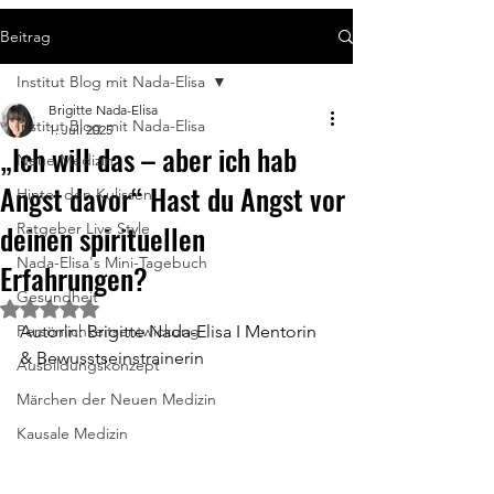
Beitrag
Institut Blog mit Nada-Elisa
Brigitte Nada-Elisa
Institut Blog mit Nada-Elisa
1. Juli 2025
„Ich will das – aber ich hab
Neue Medizin
Angst davor“ Hast du Angst vor
Hinter den Kulissen
deinen spirituellen
Ratgeber Live Style
Nada-Elisa's Mini-Tagebuch
Erfahrungen?
Gesundheit
Mit NaN von 5 Sternen bewertet.
Persönlichkeitsentwickung
Autorin: Brigitte Nada-Elisa I Mentorin 
& Bewusstseinstrainerin
Ausbildungskonzept
Märchen der Neuen Medizin
Kausale Medizin