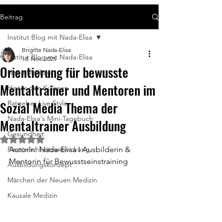
Beitrag
Institut Blog mit Nada-Elisa
Brigitte Nada-Elisa
Institut Blog mit Nada-Elisa
13. Nov. 2025
Orientierung für bewusste
Neue Medizin
Mentaltrainer und Mentoren im
Hinter den Kulissen
Sozial Media Thema der
Ratgeber Live Style
Nada-Elisa's Mini-Tagebuch
Mentaltrainer Ausbildung
Gesundheit
Mit NaN von 5 Sternen bewertet.
Persönlichkeitsentwickung
Autorin: Nada-Elisa I Ausbilderin & 
Mentorin für Bewusstseinstraining
Ausbildungskonzept
Märchen der Neuen Medizin
Kausale Medizin