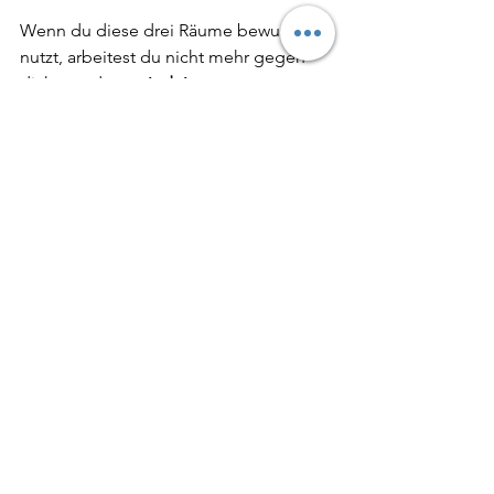
Wenn du diese drei Räume bewusst 
nutzt, arbeitest du nicht mehr gegen 
dich, sondern 
mit deinem 
Mentorenfeld, deinem Business und 
deiner natürlichen Ausstrahlung.
Herzlich, Deine Nada-Elisa
Mentaltrainer Ausbildung
Mentorenkompetenz
LinkedIn für Mentaltrainer
Bewusstsein und Selbstführung
Hinter den Kulissen
Alle ansehen
Aktuelle Beiträge