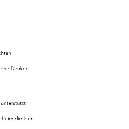
chten
igene Denken 
unterstützt 
eht im direkten 