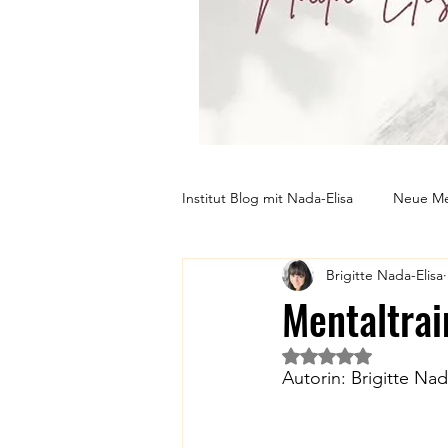
Institut Blog mit Nada-Elisa
Neue Me
Brigitte Nada-Elisa
Gesundheit
Persönlichkeitse
Mentaltra
Mit NaN von 5 Ster
Autorin: Brigitte Nad