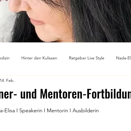
dizin
Hinter den Kulissen
Ratgeber Live Style
Nada-El
14. Feb.
ntwickung
Ausbildungskonzept
Märchen der Neuen Medizin
iner- und Mentoren-Fortbild
nen bewertet.
a-Elisa I Speakerin I Mentorin I Ausbilderin