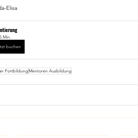
da-Elisa
entierung
5 Min.
tzt buchen
er Fortbildung
Mentoren Ausbildung