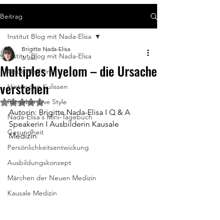
Beitrag
Institut Blog mit Nada-Elisa
Brigitte Nada-Elisa
Institut Blog mit Nada-Elisa
3. Juli
Multiples Myelom – die Ursache
Neue Medizin
verstehen
Hinter den Kulissen
Ratgeber Live Style
Mit NaN von 5 Sternen bewertet.
Autorin: Brigitte Nada-Elisa I Q & A 
Nada-Elisa's Mini-Tagebuch
Speakerin I Ausbilderin Kausale 
Gesundheit
Medizin
Persönlichkeitsentwickung
Ausbildungskonzept
Märchen der Neuen Medizin
Kausale Medizin