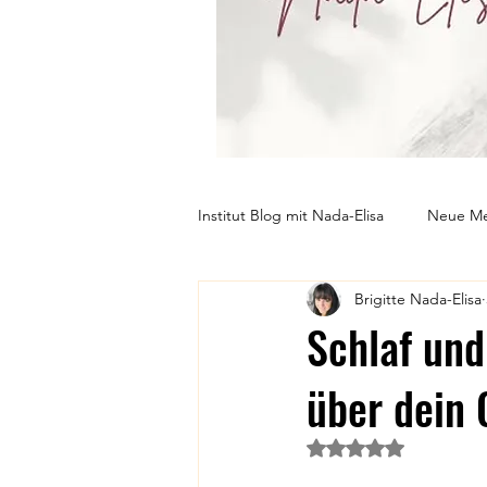
Institut Blog mit Nada-Elisa
Neue Me
Brigitte Nada-Elisa
Gesundheit
Persönlichkeitse
Schlaf un
über dein 
Mit NaN von 5 Ster