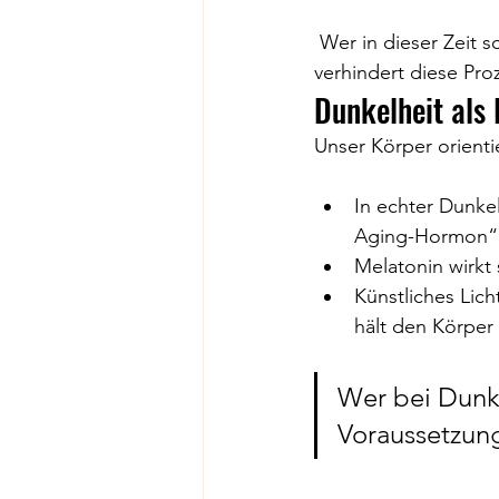
 Wer in dieser Zeit schläft, unterstützt seinen Körper optimal. Wer zu lange wach bleibt, 
verhindert diese Pro
Dunkelheit als 
Unser Körper orienti
In echter Dunkel
Aging-Hormon“ g
Melatonin wirkt 
Künstliches Lic
hält den Körper 
Wer bei Dunke
Voraussetzung