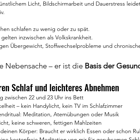
künstlichem Licht, Bildschirmarbeit und Dauerstress leide
v.
hen schlafen zu wenig oder zu spät.
gelten inzwischen als Volkskrankheit.
eigen Übergewicht, Stoffwechselprobleme und chronisch
ne Nebensache – er ist die 
Basis der Gesun
eren Schlaf und leichteres Abnehmen
 zwischen 22 und 23 Uhr ins Bett
elheit – kein Handylicht, kein TV im Schlafzimmer
endritual: Meditation, Atemübungen oder Musik
cht, keine schweren, fettigen Mahlzeiten
f deinen Körper: Braucht er wirklich Essen oder schon R
eine kostenfreie 
Meditation von mir für geruhsamen Schl