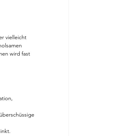
 vielleicht 
holsamen 
en wird fast 
tion, 
 überschüssige 
inkt.