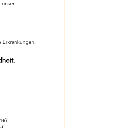
t unser 
e Erkrankungen.
dheit
.
uhe?
af