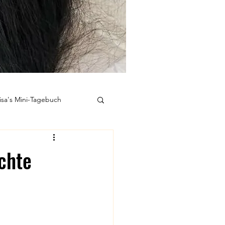
isa's Mini-Tagebuch
Kausale Medizin
chte