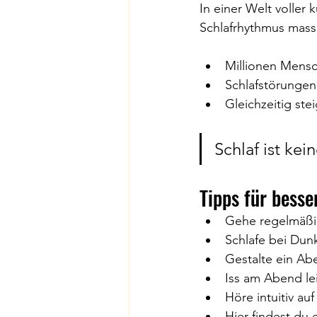
In einer Welt voller 
Schlafrhythmus massi
Millionen Mensc
Schlafstörungen 
Gleichzeitig st
Schlaf ist kei
Tipps für bess
Gehe regelmäßig
Schlafe bei Dunk
Gestalte ein Ab
Iss am Abend lei
Höre intuitiv au
Hier findest du 