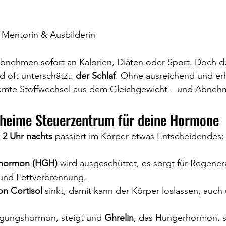
I Mentorin & Ausbilderin
nehmen sofort an Kalorien, Diäten oder Sport. Doch der
d oft unterschätzt: 
der Schlaf
. Ohne ausreichend und er
samte Stoffwechsel aus dem Gleichgewicht – und Abnehm
eheime Steuerzentrum für deine Hormone
 2 Uhr nachts
 passiert im Körper etwas Entscheidendes:
hormon (HGH)
 wird ausgeschüttet, es sorgt für Regenera
und Fettverbrennung.
n Cortisol
 sinkt, damit kann der Körper loslassen, auch
tigungshormon, steigt und 
Ghrelin
, das Hungerhormon, s