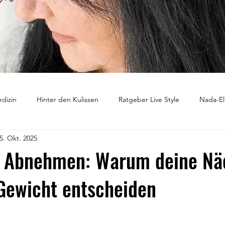
dizin
Hinter den Kulissen
Ratgeber Live Style
Nada-El
5. Okt. 2025
ntwickung
Ausbildungskonzept
Märchen der Neuen Medizin
d Abnehmen: Warum deine Nä
Gewicht entscheiden
nen bewertet.