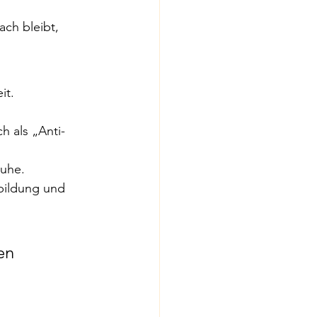
it.
h als „Anti-
Ruhe.
bildung und 
en 